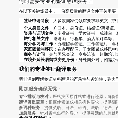
何时需要专业的签证翻译服务？
在以下关键场景中，一份高质量的翻译文件至关重要
签证申请阶段
：大多数国家使领馆要求非英文（或
个人身份文件
：户口本、身份证、结婚证/离婚证
资质与证明文件
：毕业证书、学位证书、成绩单、
旅行相关文件
：邀请函、行程单、酒店预订单等。
海外学习与工作
：办理留学签证、工作签证时，学
家庭团聚与移民
：在办理配偶、子女团聚或移民申
商务与访问
：参与国际会议、商务洽谈、短期培训
在境外延长居留或变更身份
：身处国外时，如需办
我们的专业签证翻译服务
我们深刻理解签证材料翻译的严肃性与紧迫性，致力
附加服务确保无忧
：
专业排版与校对
：严格按照原件格式进行还原，确保
翻译资质盖章
：根据使领馆或相关机构要求，提供翻
多语种服务
：提供英语、日语、韩语、法语、德语、
加急服务
：针对紧急出行的客户，提供灵活的加急处