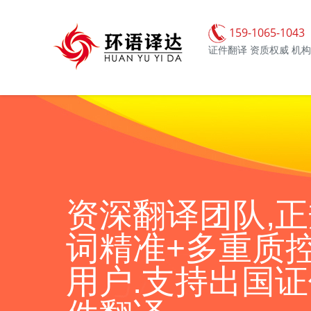
159-1065-1043
证件翻译 资质权威 机
资深翻译团队,正
词精准+多重质控
用户.支持出国证