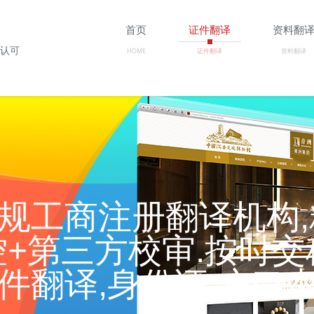
首页
证件翻译
资料翻
构认可
HOME
证件翻译
资料翻译
规工商注册翻译机构,
+第三方校审.按时交
件翻译,身份证,户口