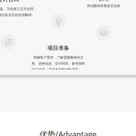
评估翻译质量是否达标
益，与您签订正式合同，
预付款后开始安排翻译。
项目准备
明确客户需求，了解需要翻译的文
档、语种信息、交付时间、参考资料
语言资产（术语表和翻译数据库）、
交付格式要求、项目范围等项目信息
优势/Advantage