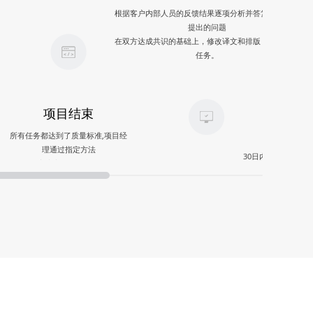
根据客户内部人员的反馈结果逐项分析并答复客户的所
提出的问题
在双方达成共识的基础上，修改译文和排版，改进工程
任务。
项目结束
售
所有任务都达到了质量标准,项目经
理通过指定方法
30日内，如客户认
向客户交付最终文件。
免