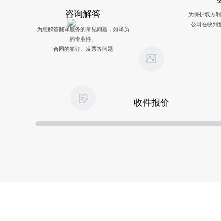
咨询解答
为保护双方利
公司在收到
为您解答翻译服务的常见问题，如译员
的专业性、
合同的签订、发票等问题
收件报价
传送稿件，我方根据稿件内容的难易
程度及
翻译所需时间为您提供合理报价