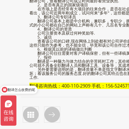
翻译公司，查看翻译公司成立时间最好看营业执照.
2、是否有真正的国家级项目
在市场上是否经常有大项目的往来合作，是否在社会上
看出，该公司近两年刚成立，试问何来"多年"，这些都是
3、翻译公司专职译员
翻译公司基本上都是中介机构，兼职多，专职少，拥有
式的小公司都在自己的网站上声称有几十、几百名专业翻
4、翻译公司的资质
公司注册资本及获过何种奖励等.
5、诚信
查看该公司的口碑.现在网络上到处都有对公司评价的
这些只能作为参考，也不能全信，毕竟和该公司合作过
6、根据其以前的译稿做出判断
翻译公司往往需要对客户译稿保密，但有一些译稿属于
7、报价
翻译是一种脑力与体力结合的辛苦耗时工作，其价格不
公司就不具备全职翻译人员和翻译工具、设备等，其成本
另外要需要说明的是，翻译质量不单是指文字翻译水平
坏；看该服务公司的服务态度.好的翻译公司其特点也在
工作.
翻译咨询热线：400-110-2909 手机：156-52457
翻译怎么收费的呢
有优惠活动吗？