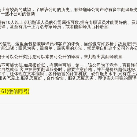
有较高的威望，了解该公司的历史，有些翻译公司声称有多年翻译服务
一些小公司的伎俩.
10人以上专职翻译人员的公司屈指可数.拥有专职译员才能更好的、及
译，甚至有几千上万名专家译员，或者能翻译几百种语言.
信息，这里面包括兼职译员和客户的评价，当然也有许多枪手故意进行
才能知晓；眼见为实，最简单，最实用的方法，就是亲自到这个公司的办公
可以公开类别.您可以索要可公开的译稿，来判断出其翻译质量.
可能太低.如果报价低，有两种可能，第一，该公司为了竞争，盲目降
自然就低.客户在需要翻译服务时，需要注意价格，并不是价格越低越好.
，还体现在文本编辑，各种语言的计算机软、硬件服务水平.只有在上
服务态度上.服务态度好，合作愉快，服务态度恶劣，即使实力再强的翻
161(微信同号)